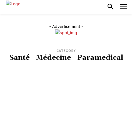
- Advertisement -
CATEGORY
Santé - Médecine - Paramedical
4X4 ET TOUT-TERRAIN
ACCESSOIRES MILITAIRES
ACCROBRANCHE
ACHAT, VENTE DE VÉHICULE
ACHATS, SHOPPING
ACTIVITÉS AQUATIQUES, CANYONING, CANOE
ACTIVITÉS EN FAMILLE
ACTUALITÉ EN LIGNE, PRESSE
ACTUALITÉ HIGH-TECH, GEEK, MAGAZINES, BLOGS
ACTUALITÉ, MAGAZINE, INFOS
ACTUALITÉ, MÉDIAS
ACTUALITÉS DU JEU, MAGAZINES, BLOGS
ACTUALITÉS, SITES WEB, APPRENTISSAGE
ADMINISTRATION, ASSOCIATIONS
AGENCE DE COMMUNICATION, MÉDIA, PUBLICITAIRE
AGENCE DE L'ÉTAT, ASSOCIATION GOUVERNEMENTALE
AGENCE DE VOYAGE, RÉSERVATION
AGENCE MEDIA, PROFESSIONNELS,
AGENCES IMMOBILIÈRE
AIDE, SOUTIEN SCOLAIRE
ALCOOLS, BOISSONS, LIQUEURS
ALIMENTATION, GASTRONOMIE, BOISSON
ANIMAUX
APPRENTISSAGE, LYCÉES TECHNIQUES
ARCHITECTE D'INTÉRIEUR, DÉCORATRICE
ARCHITECTES, BUREAUX D'ÉTUDE
ARMÉE, DÉFENSE
ART ET CULTURE
ARTISTES PROFESSIONNELS