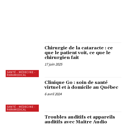
DIAGNOSTIQUEURS IMMOBILIER
DIÉTÉTICIEN, NUTRITIONNISTE
DISCIPLINES SPORTIVES
DISCOUNT, DÉSTOCKAGE
DOMICILIATION, OFF-SHORE, IMPLANTATION ÀL'ÉTRANGER
ÉCOLOGIE, BIO, ÉQUITABLE
ECONOMIE, FINANCE
EDUCATION, ENSEIGNEMENT, ECOLES
ELECTRICIEN
ÉLEVAGES
EMPLOI, FORMATION
ENSEIGNEMENT ÉLÉMENTAIRE (MATERNELLE, PRIMAIRE)
ENSEIGNEMENT SECONDAIRE (LYCÉE, COLLÈGE)
ENSEIGNEMENT SUPÉRIEUR
ENTREPRISE, INDUSTRIE, SOCIÉTÉ
Chirurgie de la cataracte : ce
que le patient voit, ce que le
chirurgien fait
17 juin 2025
SANTÉ - MÉDECINE -
PARAMEDICAL
Clinique Go : soin de santé
virtuel et à domicile au Québec
6 avril 2024
SANTÉ - MÉDECINE -
PARAMEDICAL
Troubles auditifs et appareils
auditifs avec Maître Audio