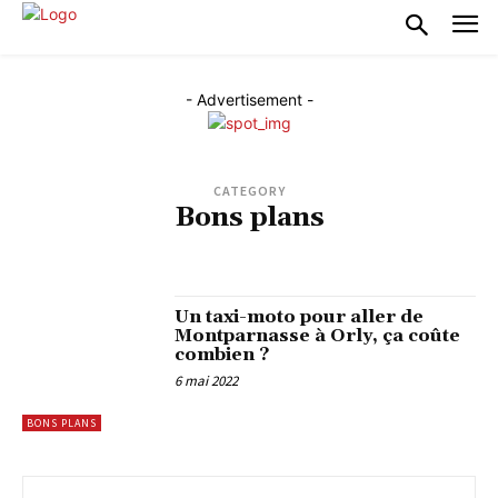
- Advertisement -
CATEGORY
Bons plans
ACTIVITÉS EN FAMILLE
BÉBÉS ET ENFANTS
BRICOLAGE
JARDINAGE
MAGAZINES, CONSEILS ET INFORMATIONS LIFESTYLE
TRUCS ET ASTUCES
Un taxi-moto pour aller de
Montparnasse à Orly, ça coûte
combien ?
6 mai 2022
BONS PLANS