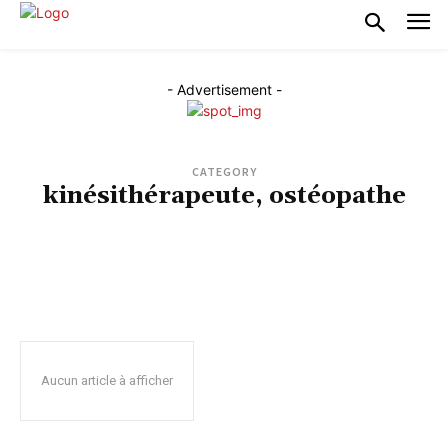
- Advertisement -
CATEGORY
kinésithérapeute, ostéopathe
CENTRES DE RADIOLOGIE, ÉCHOGRAPHIE, SCANNERS, IRM
CLINIQUES, HOPITAUX
MATÉRIEL MÉDICAL, OPÉRATOIRE,
MÉDECINS GÉNÉRALISTES
MÉDECINS SPÉCIALISTES, CHIRURGIENS
PHARMACIES
PRATIQUANTS DE MÉDECINE NON CONVENTIONNELLE
RESSOURCES, INFORMATIONS, MAGAZINES SUR LA SANTÉ
Aucun article à afficher