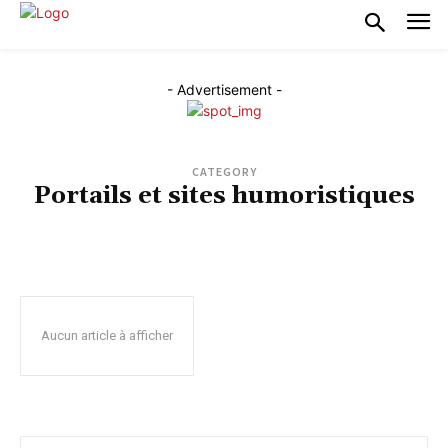
- Advertisement -
CATEGORY
Portails et sites humoristiques
BLAGUES, IMAGES DRÔLES
CARICATURES, DESSINS HUMORISTIQUES
INSOLITES
PARODIES, DÉLIRES
SERVICE D'ANIMATION À DOMICILE
Aucun article à afficher