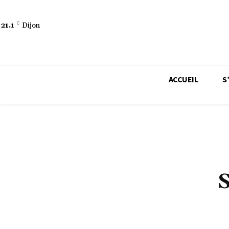
21.1
C
Dijon
ACCUEIL
S
CENTRES DE REMISE EN FORME
DIÉTÉTICIEN, NUTRITIO
RÉGIME, PERTE DE POIDS, MINCEUR