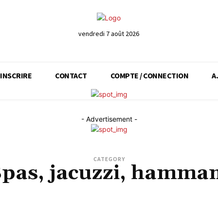
vendredi 7 août 2026
’INSCRIRE
CONTACT
COMPTE / CONNECTION
A
- Advertisement -
CATEGORY
Spas, jacuzzi, hamma
NNISTE
INSTITUTS DE BEAUTÉ
MARABOUTS - REBOUTEUX
MÉTIERS DE LA BEAUTÉ
VENTE DE PRODUITS DE BEAUTÉ, BIEN-ÊTRE ET PARAMÉDICAUX
VOYANCE - ARTS DIV