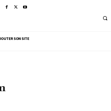
JOUTER SON SITE
m
MÉTIERS DU BIEN-ÊTRE
PSYCHOLOGIE, PSYCHOTHÉRAPIE
INATOIRES
YOGA, RELATION, REIKI